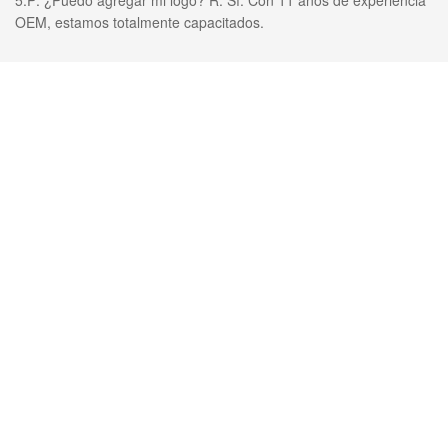
5.P: ¿Puedo agregar mi logo? R: Sí. Con 11 años de experiencia
OEM, estamos totalmente capacitados.