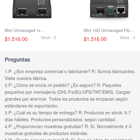
Mini Unmanaged 1x
Mini 10G Unmanaged Fiber
10GBase-X to 1x 10GBase-
Media Converter (2×10G
$1,516.00
Stock：0
$1,516.00
Stock：0
X 10G Fiber Converter with
SFP+ Optical Ports)
2 SFP+ Slots (UK Standard)
Preguntas
1.P: ¿Son empresa comercial o fabricante? R: Somos fabricantes.
Visite nuestra fábrica.
2.P: ¿Cómo se envía mi pedido? ¿Es seguro? R: Paquetes
pequeños por mensajería (DHL/FedEx/UPS/TNT/EMS). Cargas
grandes por aire/mar. Todos los productos se empacan según
estándares de exportación.
3.P: ¿Cuál es su tiempo de entrega? R: Productos en stock: 5-7
días hábiles. Productos personalizados: según cantidad.
4.P: ¿Proporcionan muestras gratuitas? R: Sí. Normalmente 2-3
muestras gratuitas de productos estándar.