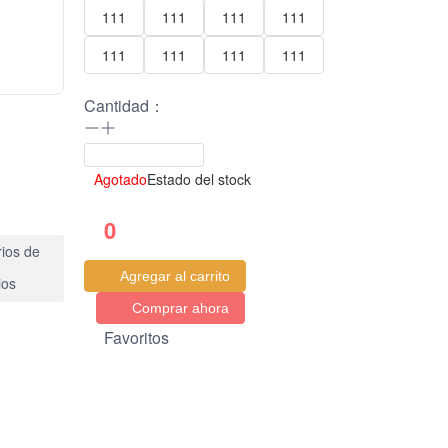
111
111
111
111
111
111
111
111
Cantidad：
Agotado
Estado del stock
0
ios de
Agregar al carrito
ios
Comprar ahora
Favoritos