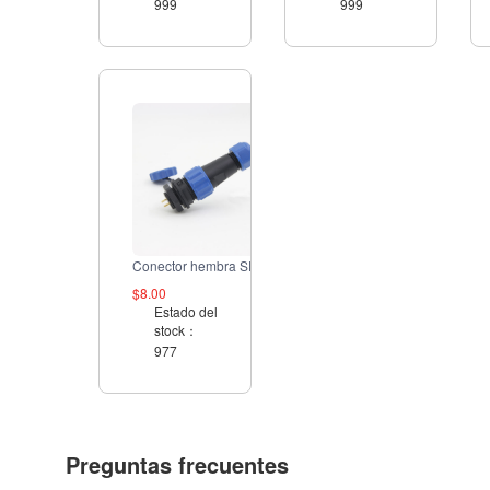
999
999
Conector hembra SD13/SD16 a toma circular macho
$8.00
Estado del
stock：
977
Preguntas frecuentes