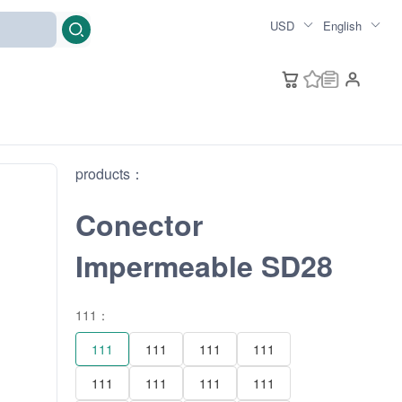
USD
English
products：
Conector
Impermeable SD28
111：
111
111
111
111
111
111
111
111