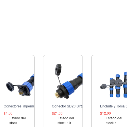
Conectores Impermeables SP20 SD20 de 2 Pines, Enchufe Hembra Macho Cuadrado
Conector SD20 SP20
$4.50
$21.00
$12.00
Estado del
Estado del
Estado del
stock：
stock：0
stock：