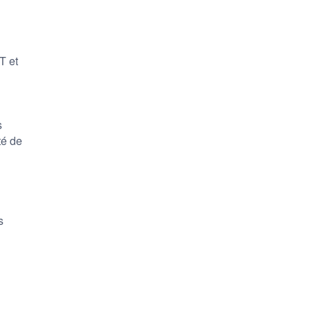
T et
s
té de
s