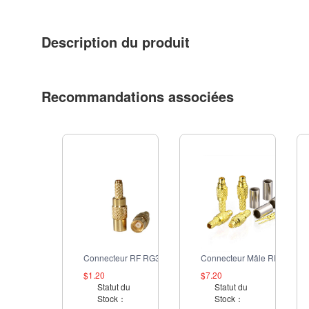
Description du produit
Recommandations associées
Connecteur RF RG316 à sertir femelle MCX
Connecteur Mâle RF MMCX
$1.20
$7.20
Statut du
Statut du
Stock：
Stock：