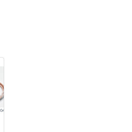
Connecteur RF RG402/141 N-JJ Mâle à Mâle