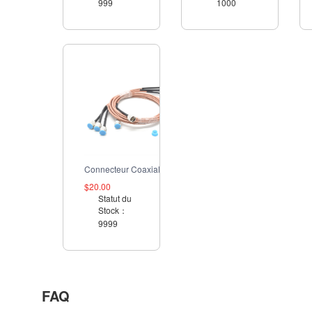
999
1000
Connecteur Coaxial RF SMA BNC Mâle/Femelle
$20.00
Statut du
Stock：
9999
FAQ