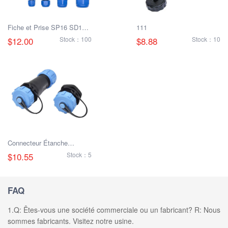
Fiche et Prise SP16 SD16
111
IP68
$12.00
Stock：100
$8.88
Stock：10
Connecteur Étanche
SD16/SP16
$10.55
Stock：5
FAQ
1.Q: Êtes-vous une société commerciale ou un fabricant? R: Nous
sommes fabricants. Visitez notre usine.