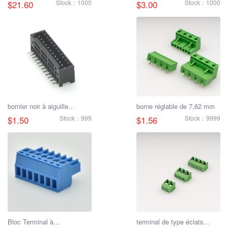
24 Broches HDD-024-M,
5,0mm
$21.60
Stock：1000
$3.00
Stock：1000
Connecteur de Haute
Charge
bornier noir à aiguille
borne réglable de 7,62 mm
incurvée de 2,5 mm
$1.50
Stock：999
$1.56
Stock：9999
Bloc Terminal à
terminal de type éclats