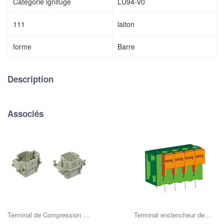
Catégorie ignifuge
LU94-V0
111
laiton
forme
Barre
Description
Associés
Terminal de Compression à
Terminal enclencheur de