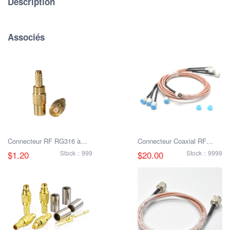
Description
Associés
Connecteur RF RG316 à
Connecteur Coaxial RF
sertir femelle MCX
SMA BNC Mâle/Femelle
$1.20
Stock：999
$20.00
Stock：9999