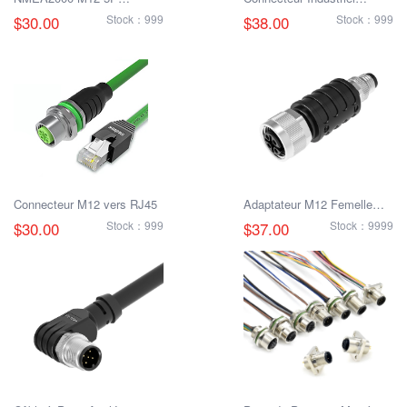
Distributeur de type T
Ethernet M12 Mâle vers
$30.00
Stock：999
$38.00
Stock：999
RJ45
Connecteur M12 vers RJ45
Adaptateur M12 Femelle
vers M8 Mâle
$30.00
Stock：999
$37.00
Stock：9999