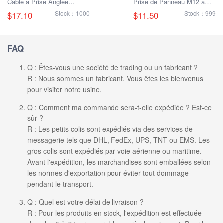
Câble à Prise Anglée
Prise de Panneau M12 à
Mâle/Fémelle M12
Verrouillage Avant/Arrière
$17.10
Stock：1000
$11.50
Stock：999
(Mâle/Femelle) avec Câble
FAQ
Q : Êtes-vous une société de trading ou un fabricant ?
R : Nous sommes un fabricant. Vous êtes les bienvenus
pour visiter notre usine.
Q : Comment ma commande sera-t-elle expédiée ? Est-ce
sûr ?
R : Les petits colis sont expédiés via des services de
messagerie tels que DHL, FedEx, UPS, TNT ou EMS. Les
gros colis sont expédiés par voie aérienne ou maritime.
Avant l'expédition, les marchandises sont emballées selon
les normes d'exportation pour éviter tout dommage
pendant le transport.
Q : Quel est votre délai de livraison ?
R : Pour les produits en stock, l'expédition est effectuée