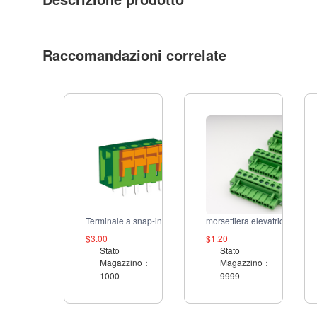
Raccomandazioni correlate
Terminale a snap-in da 5.0mm
morsettiera elevatrice da 5,08 mm
$3.00
$1.20
Stato
Stato
Magazzino：
Magazzino：
1000
9999