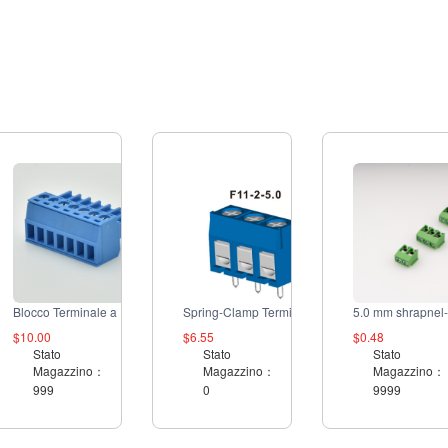
Blocco Terminale a Inserimento Blu
Spring-Clamp Terminal F1 Series F11-2-5.0
$10.00
$6.55
$0.48
Stato
Stato
Stato
Magazzino：
Magazzino：
Magazzino：
999
0
9999