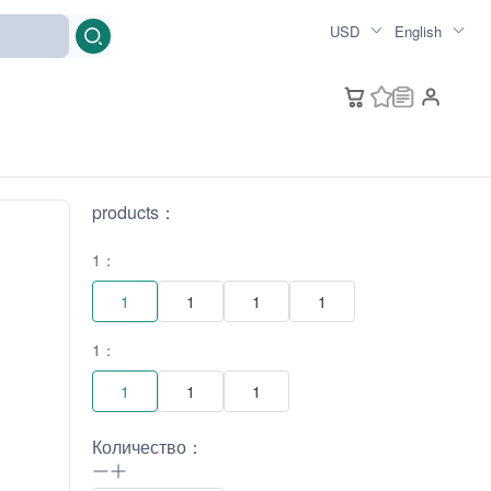
USD
English
products：
1：
1
1
1
1
1：
1
1
1
Количество：