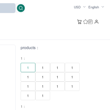
USD
English
products：
1：
1
1
1
1
1
1
1
1
1
1
1
1
1
1
1：