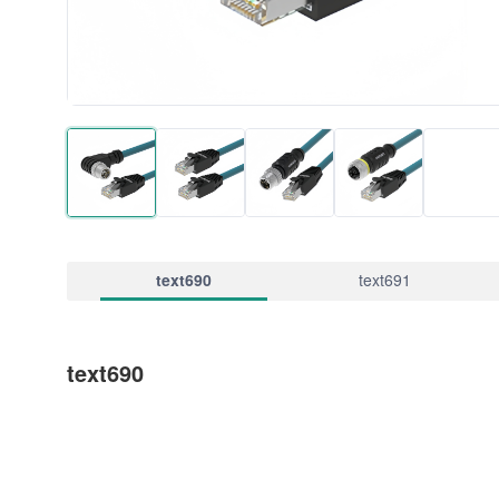
text690
text691
text690