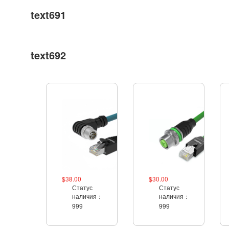
text691
text692
$38.00
$30.00
Статус
Статус
наличия：
наличия：
999
999