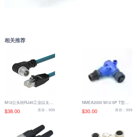
相关推荐
M12公头转RJ45工业以太网
NMEA2000 M12-5P T型分
连接器
配器
$38.00
库存：999
$30.00
库存：999