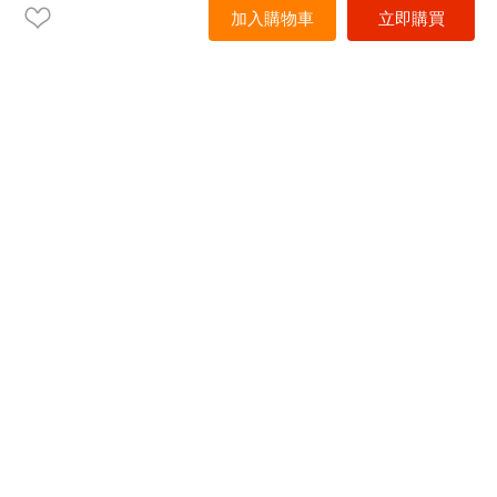
加入購物車
立即購買
首頁
產品中心
解決方案
服務
資源
關於我們
電話
+86 15899755725
郵箱
nihaozhaolingqiang@westsaim.com
關注我們