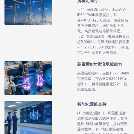
施穩定運行。
（1）極端環境耐受：產品通過
IP68/IP69K防護認證，耐
受-40℃~125℃溫差、鹽霧腐蝕
及強振動環境，適用於海上風
電、高原變電站等嚴苛場景。
（2）長壽命驗證：機械插拔壽命
超5,000次，電氣接觸電阻變化率
＜1%（IEC 60512標準），降低
電站全生命週期維護成本。
高電壓&大電流承載能力
高壓隔離技術：支援1.5kV~36kV
電壓等級（符合IEC 62951絕緣
標準），爬電距離優化設計，杜
絕電弧風險。
智能化運維支持
(1) 狀態監測接口：可選配溫度/
濕度感測器嵌入式連接器，實時
監控接觸點健康狀態，提前預警
過熱故障。 (2) 模組化快速插