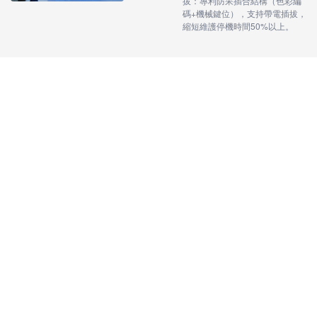
拔：專利防呆插合結構（色彩編
碼+機械鍵位），支持帶電插拔，
縮短維護停機時間50%以上。